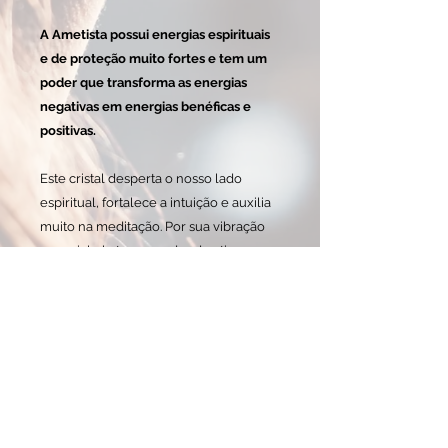
A Ametista possui energias espirituais
e de proteção muito fortes e tem um
poder que transforma as energias
negativas em energias benéficas e
positivas.
Este cristal desperta o nosso lado
espiritual, fortalece a intuição e auxilia
muito na meditação. Por sua vibração
especial ela tem o poder de ativar
nossas capacidades superiores, afastar
todas as forças negativas e de auxiliar a
captar informações de planos
superiores.
A
pedra Ametista
também acalma as
emoções, relaxa a mente e fortalece a
Aura. No físico, ela é útil para o