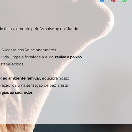
ainda créditos na loj
Medidas (cm)
seu pedido você po
Qualquer dúvida, en
(11) 91334-3119
(11) 91334-3119
do feitas somente pelo WhatsApp do Mundo
 e Sucesso nos Relacionamentos.
 vida, limpa e fortalece a Aura,
revive a paixão
estabelecidos.
r ao ambiente familiar
, equilibra nosso
ração, dá uma sensação de paz, afasta
ergias ao seu redor
.