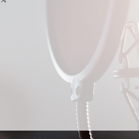
a.
Média de 21 cm
de nos consultar pelo WhatsApp:
tre em contato pelo WhatsApp:
(aberta)