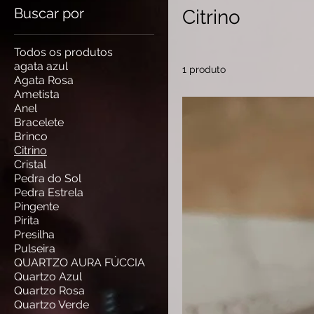
Buscar por
Citrino
Todos os produtos
agata azul
1 produto
Agata Rosa
Ametista
Anel
Bracelete
Brinco
Citrino
Cristal
Pedra do Sol
Pedra Estrela
Pingente
Pirita
Presilha
Pulseira
QUARTZO AURA FÚCCIA
Quartzo Azul
Quartzo Rosa
Quartzo Verde